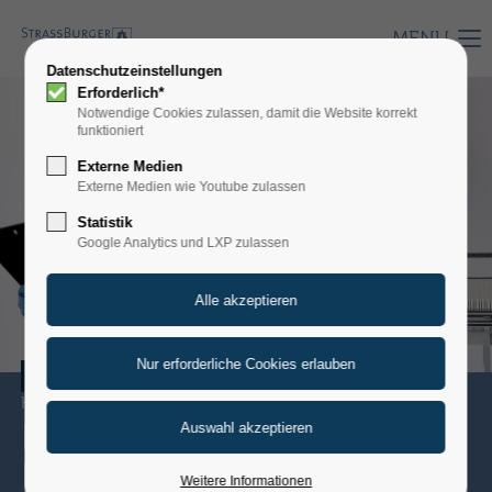
MENU
Datenschutzeinstellungen
Erforderlich*
Notwendige Cookies zulassen, damit die Website korrekt
funktioniert
Externe Medien
Externe Medien wie Youtube zulassen
Statistik
Google Analytics und LXP zulassen
PHARMA
Hygienisch, sauber, vollautomatisch
DIE AUTOMATISIERTE
FILTERPRESSE
Weitere Informationen