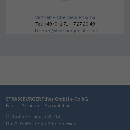
Dirk Rohrer
Vertrieb – Chemie & Pharma
Tel. +49 (0) 1 71 – 7 27 20 49
d.rohrer@strassburger-filter.de
STRASSBURGER Filter GmbH + Co.KG
Filter – Anlagen – Apparatebau
Osthofener Landstraße 14
D-67593 Westhofen/Rheinhessen