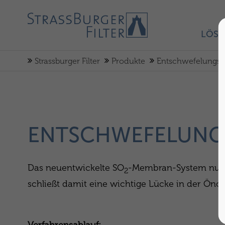
LÖS
Strassburger Filter
Produkte
Entschwefelungsa
ENTSCHWEFELUNG
Das neuentwickelte SO
-Membran-System nutzt
2
schließt damit eine wichtige Lücke in der Önol
Verfahrensablauf: