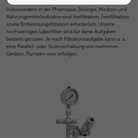
Insbesondere in der Pharmazie, Biologie, Medizin und
Nahrungsmittelindustrie sind Vorfiltration, Feinfiltration
sowie Entkeimungsfiltration erforderlich. Unsere
hochwertigen Laborfilter sind für diese Aufgaben
bestens gerüstet. Je nach Filtrationsaufgabe kann u. a.
eine Parallel- oder Stufenschaltung von mehreren
Geräten, Pumpen usw. erfolgen.