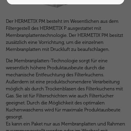
Der HERMETIX PM besteht im Wesentlichen aus dem
Filtergestell des HERMETIX P ausgestattet mit
Membranplattentechnologie. Der HERMETIX PM besitzt
zusätzlich eine Vorrichtung, um die einzelnen
Membranplatten mit Druckluft zu beaufschlagen.
Die Membranplatten-Technologie sorgt für eine
wesentlich höhere Produktausbeute durch die
mechanische Entfeuchtung des Filterkuchens.
Außerdem ist eine produktschonendere Verarbeitung
möglich als durch Trockenblasen des Filterkuchens mit
Gas. Sie ist für Filterschichten wie auch Filtertücher
geeignet. Durch die Möglichkeit des optimalen
Kuchenwaschens wird für maximale Produktausbeute
gesorgt.
Es kann ein Paket nur aus Membranplatten und Rahmen
zusammengestellt werden oder im Wechsel mit