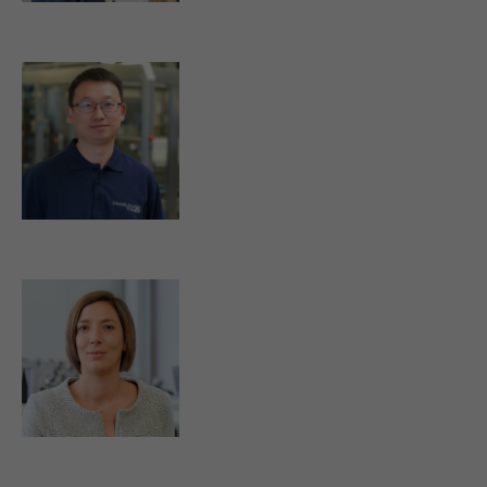
roger.zhu@strassburger-filter.cn
k.ruf@strassburger-filter.de