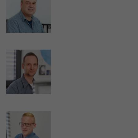
s.pforr@strassburger-filter.de
o.weber@strassburger-filter.de