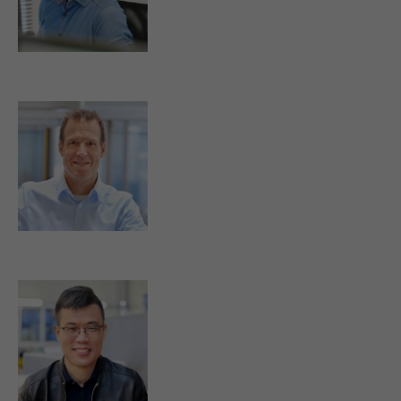
d.schwibinger@strassburger-filter.de
j.eberhard@strassburger-filter.de
bruce.peng@strassburger-filter.cn