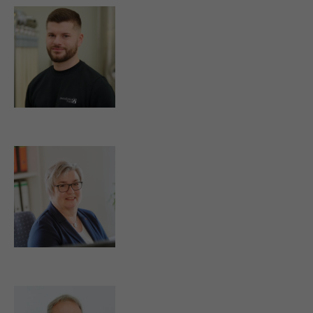
m.babel@strassburger-filter.de
b.barth@strassburger-filter.de