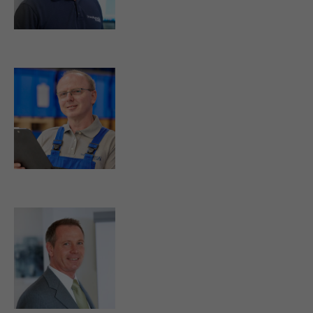
d.wiatrek@strassburger-filter.de
d.rohrer@strassburger-filter.de