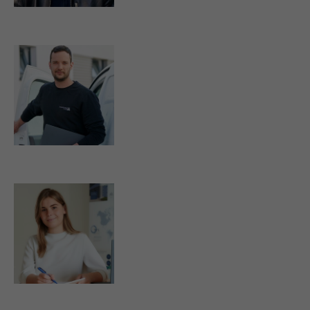
f.eib@strassburger-filter.de
a.kraemer@strassburger-filter.de