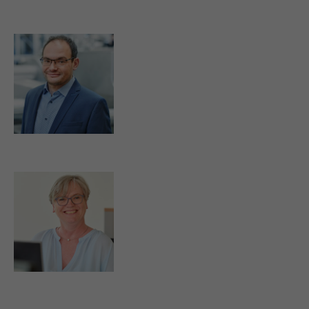
d.duckgeischel@strassburger-filter.de
m.kuhr@strassburger-filter.de