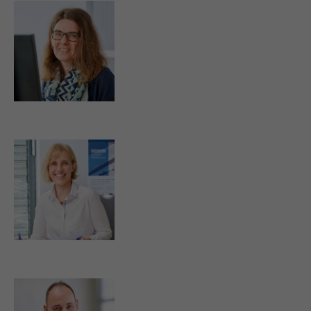
s.rausch@strassburger-filter.de
t.knab@strassburger-filter.de