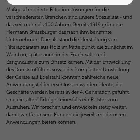
Maßgeschneiderte Filtrationslösungen für die
verschiedensten Branchen sind unsere Spezialität - und
das seit mehr als 100 Jahren. Bereits 1919 gründete
Hermann Strassburger das nach ihm benannte
Unternehmen. Damals stand die Herstellung von
Filterapparaten aus Holz im Mittelpunkt, die zunächst im
Weinbau, später auch in der Fruchtsaft- und
Essigindustrie zum Einsatz kamen. Mit der Entwicklung
des Kunststofffilters sowie der kompletten Umstellung
der Geräte auf Edelstahl konnten zahlreiche neue
Anwendungsfelder erschlossen werden. Heute, die
Geschäfte werden bereits in der 4. Generation geführt,
sind die „alten” Erfolge keinesfalls ein Polster zum
Ausruhen. Wir forschen und entwickeln stetig weiter,
damit wir für unsere Kunden die jeweils modernsten
Anwendungen bieten können.