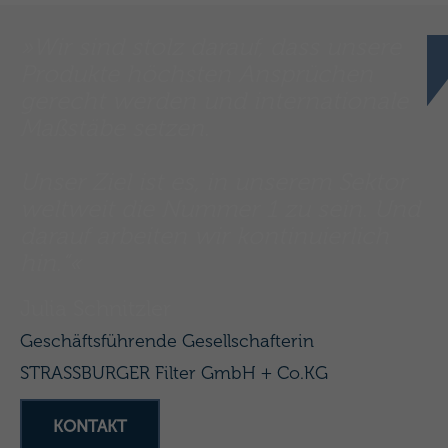
»Wir sind stolz darauf, dass unsere
Produkte höchsten Ansprüchen
gerecht werden und internationale
Maßstäbe setzen.
Unser Ziel ist es, in unserem Sektor
weltweit die Nummer 1 zu sein. Und
darauf arbeiten wir kontinuierlich
hin.“«
Julia Schnitzler
Geschäftsführende Gesellschafterin
STRASSBURGER Filter GmbH + Co.KG
KONTAKT