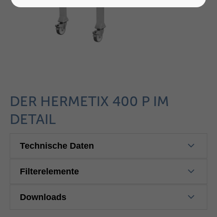
DER HERMETIX 400 P IM
DETAIL
Technische Daten
Filterelemente
Downloads