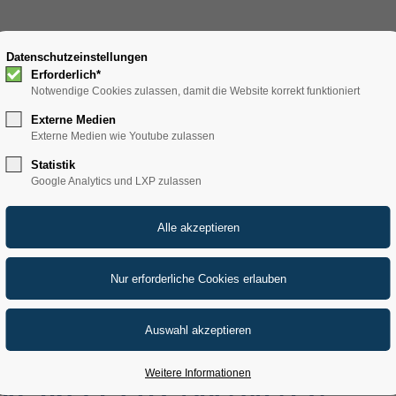
UNGEN
Datenschutzeinstellungen
PRODUKTE
SERVICE
REFERENZEN
U
Erforderlich*
Notwendige Cookies zulassen, damit die Website korrekt funktioniert
ellenbeschreibung
Externe Medien
Externe Medien wie Youtube zulassen
Statistik
Google Analytics und LXP zulassen
 0)
ELEKTRONIKER /
Weitere Informationen