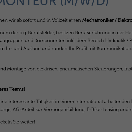
MONTEUR (M/W/D)
en wir ab sofort und in Vollzeit einen
Mechatroniker / Elektr
inem der o.g. Berufsfelder, besitzen Berufserfahrung in der
Baugruppen und Komponenten inkl. dem Bereich Hydraulik / P
im In- und Ausland und runden Ihr Profil mit Kommunikations-
nd Montage von elektrisch, pneumatischen Steuerungen, Ins
seres Teams!
ine interessante Tätigkeit in einem international arbeitende
vorsorge, AG-Anteil zur Vermögensbildung, E-Bike-Leasing und 
ickeln Sie weiter!