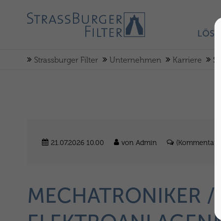
LÖS
Strassburger Filter
Unternehmen
Karriere
St
21.07.2026 10.00
von Admin
(Kommentare:
MECHATRONIKER / 