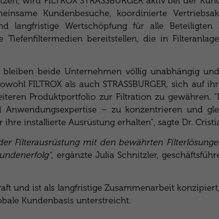
tzen, wird FILTROX STRASSBURGER aktiv bei der Kun
einsame Kundenbesuche, koordinierte Vertriebsa
 langfristige Wertschöpfung für alle Beteiligten s
ie Tiefenfiltermedien bereitstellen, die in Filtera
, bleiben beide Unternehmen völlig unabhängig und
sowohl FILTROX als auch STRASSBURGER, sich auf ihr
iteren Produktportfolio zur Filtration zu gewähren. "
Anwendungsexpertise – zu konzentrieren und gleic
 ihre installierte Ausrüstung erhalten", sagte Dr. Cri
er Filterausrüstung mit den bewährten Filterlösunge
undenerfolg"
, ergänzte Julia Schnitzler, geschäftsfü
 Kraft und ist als langfristige Zusammenarbeit konzip
lobale Kundenbasis unterstreicht.