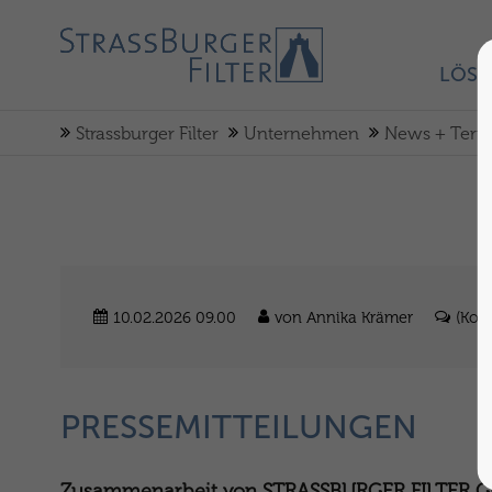
LÖS
Strassburger Filter
Unternehmen
News + Term
10.02.2026 09.00
von Annika Krämer
(Kom
PRESSEMITTEILUNGEN
Zusammenarbeit von STRASSBURGER FILTER G