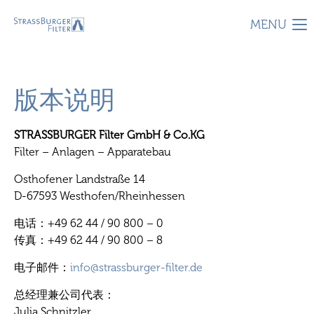
MENU
版本说明
STRASSBURGER Filter GmbH & Co.KG
Filter – Anlagen – Apparatebau
Osthofener Landstraße 14
D-67593 Westhofen/Rheinhessen
电话：+49 62 44 / 90 800 – 0
传真：+49 62 44 / 90 800 – 8
电子邮件：
info@strassburger-filter.de
总经理兼公司代表：
Julia Schnitzler