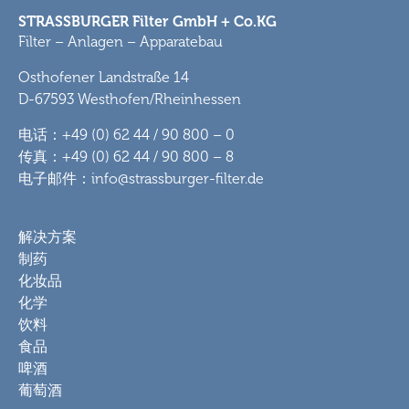
STRASSBURGER Filter GmbH + Co.KG
Filter – Anlagen – Apparatebau
Osthofener Landstraße 14
D-67593 Westhofen/Rheinhessen
电话：+49 (0) 62 44 / 90 800 – 0
传真：+49 (0) 62 44 / 90 800 – 8
电子邮件：info@strassburger-filter.de
解决方案
制药
化妆品
化学
饮料
食品
啤酒
葡萄酒