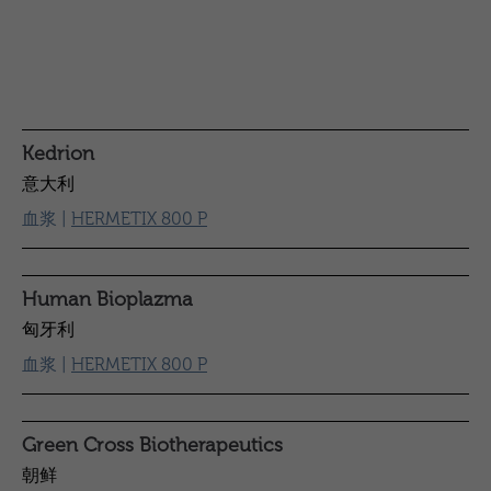
Kedrion
意大利
血浆 |
HERMETIX 800 P
Human Bioplazma
匈牙利
血浆 |
HERMETIX 800 P
Green Cross Biotherapeutics
朝鲜