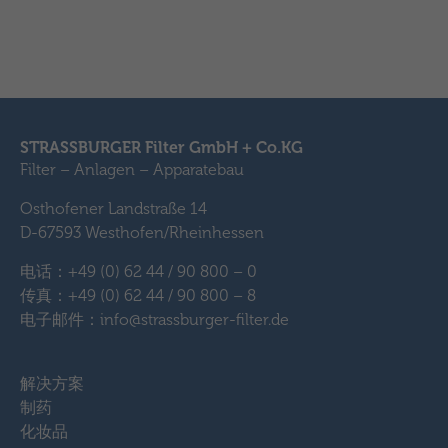
STRASSBURGER Filter GmbH + Co.KG
Filter – Anlagen – Apparatebau
Osthofener Landstraße 14
D-67593 Westhofen/Rheinhessen
电话：+49 (0) 62 44 / 90 800 – 0
传真：+49 (0) 62 44 / 90 800 – 8
电子邮件：info@strassburger-filter.de
解决方案
制药
化妆品