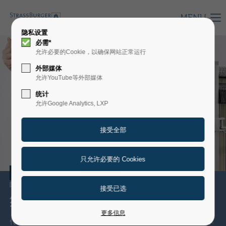
MENU
隐私设置
必需*
允许必要的Cookie，以确保网站正常运行
外部媒体
允许YouTube等外部媒体
统计
允许Google Analytics, LXP
啤酒
啤酒花和麦芽所缔造的精华
纯粹无掺杂的味道
更多信息
传统酿造技艺与最先进的过滤工艺相辅相成，带来顶级味觉享