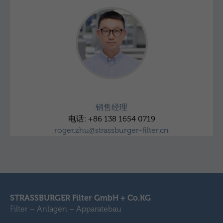
朱东岩
销售经理
电话: +86 138 1654 0719
roger.zhu@strassburger-filter.cn
STRASSBURGER Filter GmbH + Co.KG
Filter – Anlagen – Apparatebau