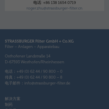
电话: +86 138 1654 0719
roger.zhu@strassburger-filter.cn
STRASSBURGER Filter GmbH + Co.KG
Filter – Anlagen – Apparatebau
Osthofener Landstraße 14
D-67593 Westhofen/Rheinhessen
电话：+49 (0) 62 44 / 90 800 – 0
传真：+49 (0) 62 44 / 90 800 – 8
电子邮件：info@strassburger-filter.de
解决方案
制药