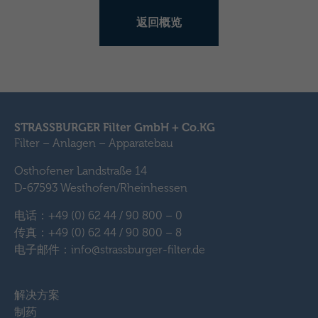
返回概览
STRASSBURGER Filter GmbH + Co.KG
Filter – Anlagen – Apparatebau
Osthofener Landstraße 14
D-67593 Westhofen/Rheinhessen
电话：+49 (0) 62 44 / 90 800 – 0
传真：+49 (0) 62 44 / 90 800 – 8
电子邮件：info@strassburger-filter.de
解决方案
制药